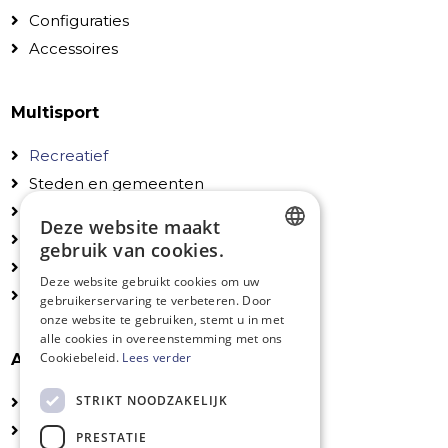
Configuraties
Accessoires
Multisport
Recreatief
Steden en gemeenten
Scholen en instellingen
Deze website maakt
Particulieren
gebruik van cookies.
Configuraties
DUTCH
Deze website gebruikt cookies om uw
Accessoires
gebruikerservaring te verbeteren. Door
FRENCH
onze website te gebruiken, stemt u in met
ENGLISH
alle cookies in overeenstemming met ons
Cookiebeleid.
Lees verder
Algemeen
STRIKT NOODZAKELIJK
Technische fiches
Installatie
PRESTATIE