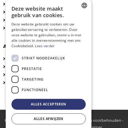
Scholen en instellingen
Deze website maakt
Particulieren
gebruik van cookies.
Configuraties
DUTCH
Deze website gebruikt cookies om uw
Accessoires
gebruikerservaring te verbeteren. Door
FRENCH
onze website te gebruiken, stemt u in met
ENGLISH
alle cookies in overeenstemming met ons
Cookiebeleid.
Lees verder
Algemeen
STRIKT NOODZAKELIJK
Technische fiches
Installatie
PRESTATIE
UV-veilige kleuren
TARGETING
Logo's en belijning
FUNCTIONEEL
ALLES ACCEPTEREN
ALLES AFWIJZEN
© 2026 PlaySport International bv - Alle rechten voorbehouden -
BTW BE 0465.187.551 -
Privacy
-
Disclaimer