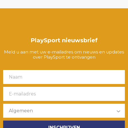
PlaySport nieuwsbrief
Meld u aan met uw e-mailadres om nieuws en updates
over PlaySport te ontvangen