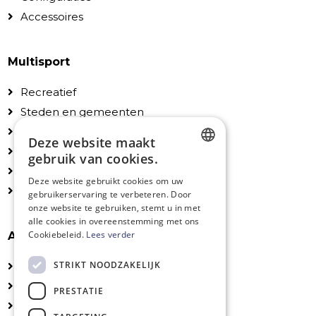
Accessoires
Multisport
Recreatief
Steden en gemeenten
Scholen en instellingen
Deze website maakt
Particulieren
gebruik van cookies.
Configuraties
DUTCH
Deze website gebruikt cookies om uw
Accessoires
gebruikerservaring te verbeteren. Door
FRENCH
onze website te gebruiken, stemt u in met
ENGLISH
alle cookies in overeenstemming met ons
Cookiebeleid.
Lees verder
Algemeen
STRIKT NOODZAKELIJK
Technische fiches
Installatie
PRESTATIE
UV-veilige kleuren