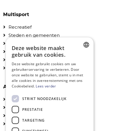
Multisport
Recreatief
Steden en gemeenten
Scholen en instellingen
Deze website maakt
Particulieren
gebruik van cookies.
Configuraties
DUTCH
Deze website gebruikt cookies om uw
Accessoires
gebruikerservaring te verbeteren. Door
FRENCH
onze website te gebruiken, stemt u in met
ENGLISH
alle cookies in overeenstemming met ons
Cookiebeleid.
Lees verder
Algemeen
STRIKT NOODZAKELIJK
Technische fiches
Installatie
PRESTATIE
UV-veilige kleuren
TARGETING
Logo's en belijning