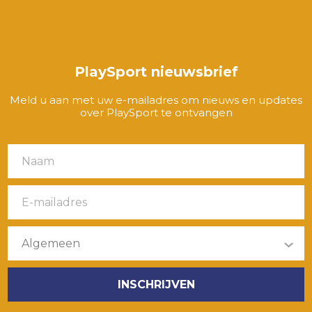
PlaySport nieuwsbrief
Meld u aan met uw e-mailadres om nieuws en updates
over PlaySport te ontvangen