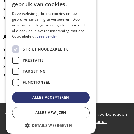
Particulieren
gebruik van cookies.
Configuraties
DUTCH
Deze website gebruikt cookies om uw
Accessoires
gebruikerservaring te verbeteren. Door
FRENCH
onze website te gebruiken, stemt u in met
ENGLISH
alle cookies in overeenstemming met ons
Cookiebeleid.
Lees verder
Algemeen
STRIKT NOODZAKELIJK
Technische fiches
Installatie
PRESTATIE
UV-veilige kleuren
TARGETING
Logo's en belijning
FUNCTIONEEL
ALLES ACCEPTEREN
ALLES AFWIJZEN
© 2026 PlaySport International bv - Alle rechten voorbehouden -
BTW BE 0465.187.551 -
Privacy
-
Disclaimer
DETAILS WEERGEVEN
Website by
KMOSites