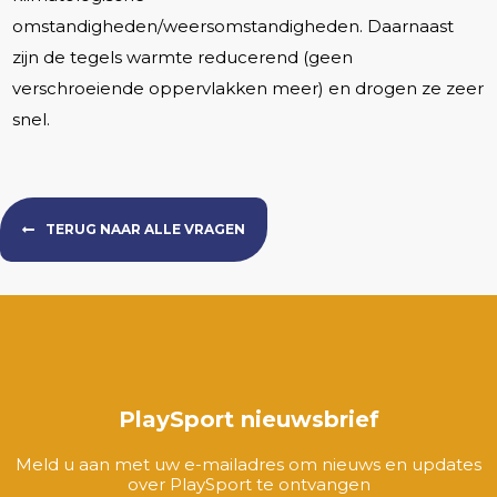
omstandigheden/weersomstandigheden. Daarnaast
zijn de tegels warmte reducerend (geen
verschroeiende oppervlakken meer) en drogen ze zeer
snel.
TERUG NAAR ALLE VRAGEN
PlaySport nieuwsbrief
Meld u aan met uw e-mailadres om nieuws en updates
over PlaySport te ontvangen