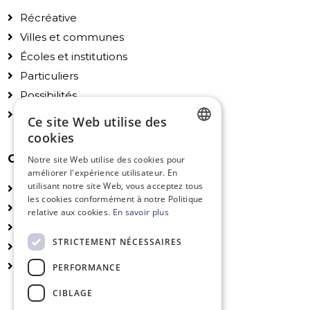
Récréative
Villes et communes
Écoles et institutions
Particuliers
Possibilités
Accessoires
Ce site Web utilise des
cookies
DUTCH
Général
Notre site Web utilise des cookies pour
améliorer l'expérience utilisateur. En
FRENCH
utilisant notre site Web, vous acceptez tous
Certificats
ENGLISH
les cookies conformément à notre Politique
Informations techniques
relative aux cookies.
En savoir plus
Installation
STRICTEMENT NÉCESSAIRES
Couleurs
Logos & Tracés sportifs
PERFORMANCE
CIBLAGE